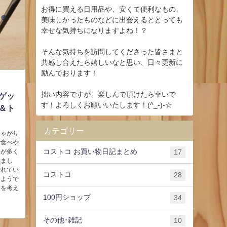
お得に買える日用品や、安くて便利なもの、
美味しかったものなどに出会えるととっても
幸せな気持ちになりますよね！？
そんな気持ちを訪問してくださった皆さまと
共感し合えたら嬉しいなと思い、日々更新に
励んでおります！
拙い内容ですが、楽しんで頂けたら幸いで
ゲッ
す！よろしくお願いいたします！(^_-)-☆
＆ト
カテゴリー
じゃがり
で食べや
コストコ お買い物日記まとめ
とが多く
17
いまし
されてい
コストコ
28
るようで
間を考え
100円ショップ
34
その他･雑記
10