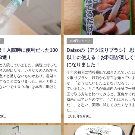
プ
100円ショップ
！入院時に便利だった100
Daisoの【アク取りブラシ】 
3選！
以上に使える！お料理が楽しく
になりました！
ど入院していました。病院に行った
急入院になり、いきなりの入院生活
今年の初旬に情報番組で紹介されていた10
色々と足りないものがあり、急遽１
ク取りブラシ。以前から存在は知ってい
することになりました。色々と揃え
が、「どうせたいしたことないだろう。
ない中で１００均には本当に助けら
ていました。ところが番組内の検証で一
玉で取る方法と比べてみると、互角かそ
成果が出ていたのです。「これはおもし
だ！」と思い、実際に試してみたくなり
た。...
28日
2018年9月9日