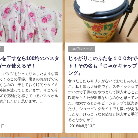
プ
100円ショップ
を干すなら100均のバスタ
じゃがりこのふたを１００均で
ガーが使えるぞ！
ト！その名も『じゃがキャップ
ング』
、バケツをひっくり返したような雷
てくるこの季節。暑さのおかげで洗
食べだしたらキリンがないでおなじみの
くものの、干しておく時間やタイミ
こ。私も娘も大好物です。スティック状
外気を遣ってしまいます。そこで今
すいので子供のおやつとして購入するこ
ズで便利だと感じているバスタオル
以前からふたが出来ないものかと思って
介したいと思います。...
た。検索するとかルビーショップで販売
たり、ショッピングサイトでも扱いがあ
したが、けっこうなお値段と購入する手
るとなかなか手...
1日
2018年8月13日