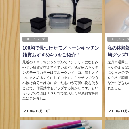
100円ショップ
100円ショッ
100均で見つけたモノトーンキッチン
私の体験談
雑貨おすすめ4つをご紹介！
均グッズ1
最近の１００均はシンプルでインテリアになじみ
先月２週間ほ
やすい雑貨が増えてきています。我が家のキッチ
らそのまま緊
ンのテーマカラーはブルーグレイ、白、黒をメイ
になったので
ンにまとめるようにしています。キッチンで使う
００均で調達
小物は自分の好みに合ったものや可愛い物を使う
なければなら
ことで、作業効率もアップする気がします。とい
れました。...
うわけで今回は１００均で購入した黒系雑貨を簡
単にご紹介し...
2018年12月18日
2018年11月