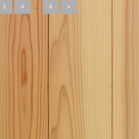
3
4
…
6