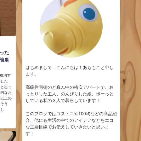
思った
簡単
はじめまして、こんにちは！あももこと申し
ます。
0均ア
ました
」と思っ
高級住宅街のど真ん中の格安アパートで、お
般的なお
っとりした主人、のんびりした娘、ボーっと
れ以上の
している私の３人で暮らしています！
ろそう
まし
このブログではコストコや100均などの商品紹
介、他にも生活の中でのアイデアなどをエコ
な主婦目線でお伝えしていきたいと思いま
す！