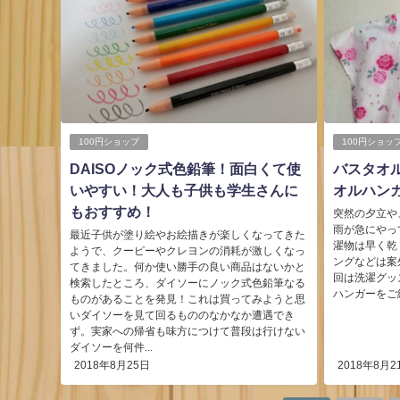
100円ショップ
100円ショッ
DAISOノック式色鉛筆！面白くて使
バスタオル
いやすい！大人も子供も学生さんに
オルハン
もおすすめ！
突然の夕立や
雨が急にやっ
最近子供が塗り絵やお絵描きが楽しくなってきた
濯物は早く乾
ようで、クーピーやクレヨンの消耗が激しくなっ
ングなどは案
てきました。何か使い勝手の良い商品はないかと
回は洗濯グッ
検索したところ、ダイソーにノック式色鉛筆なる
ハンガーをご紹
ものがあることを発見！これは買ってみようと思
いダイソーを見て回るもののなかなか遭遇でき
ず。実家への帰省も味方につけて普段は行けない
ダイソーを何件...
2018年8月25日
2018年8月2