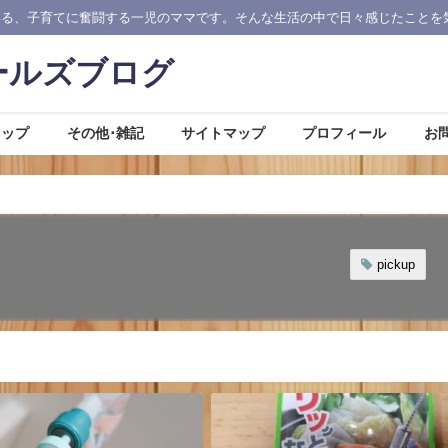
いる、子育てに奮闘する一児のママです。そんな生活の中で日々感じたことを
ールズブログ
ョップ
その他･雑記
サイトマップ
プロフィール
お
pickup