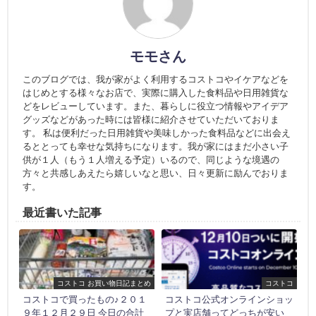
モモさん
このブログでは、我が家がよく利用するコストコやイケアなどを
はじめとする様々なお店で、実際に購入した食料品や日用雑貨な
どをレビューしています。また、暮らしに役立つ情報やアイデア
グッズなどがあった時には皆様に紹介させていただいておりま
す。 私は便利だった日用雑貨や美味しかった食料品などに出会え
るととっても幸せな気持ちになります。我が家にはまだ小さい子
供が１人（もう１人増える予定）いるので、同じような境遇の
方々と共感しあえたら嬉しいなと思い、日々更新に励んでおりま
す。
最近書いた記事
コストコ お買い物日記まとめ
コストコ
コストコで買ったもの♪２０１
コストコ公式オンラインショッ
９年１２月２９日 今日の合計
プと実店舗ってどっちが安い