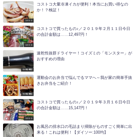
コストコ大量冷凍イカが便利！本当にお買い得なの
か！？検証！
コストコ
コストコで買ったもの♪／２０１９年２月１１日今日
の合計金額は……12,497円！
コストコ
速乾性抜群ドライヤー！コイズミの「モンスター」が
おすすめの理由
その他･雑記
運動会のお弁当で悩んでるママへ～我が家の簡単手抜
きお弁当をご紹介！
その他･雑記
コストコで買ったもの♪／２０１９年３月１６日今日
の合計金額は……15,147円！
コストコ
お風呂の排水口の毛詰まり掃除がものすごく簡単に出
来る！これは便利！【ダイソー:100均】