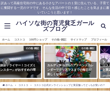
訳あって高級住宅街の中にある小さなアパートの１室に住んでいる、子育て
に奮闘する一児のママです。そんな生活の中で日々感じたことを気ままに書
いていこうと思います！
ハイソな街の育児貧乏ガール
ズブログ
ホーム
コストコ
100円ショップ
その他･雑記
サイトマップ
プロフィール
その他･雑記
コストコ
カルディ(KALDI)のアドベントカレ
コストコ公式オンラインショップ
ンダーでクリスマスまでの毎日が
と実店舗ってどっちが安いの？
楽しくなる♪
2019年12月17日
2018年12月1日
ホーム
コストコ
コストコ公式オンラインショップと実店舗ってどっちが安いの？