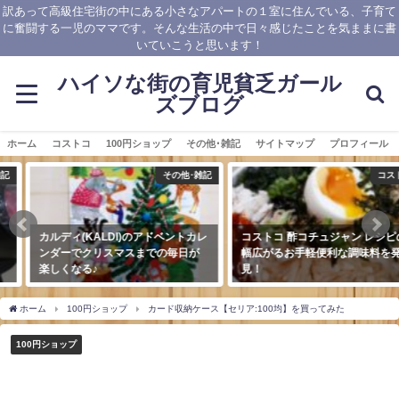
訳あって高級住宅街の中にある小さなアパートの１室に住んでいる、子育て
に奮闘する一児のママです。そんな生活の中で日々感じたことを気ままに書
いていこうと思います！
ハイソな街の育児貧乏ガール
ズブログ
ホーム
コストコ
100円ショップ
その他･雑記
サイトマップ
プロフィール
その他･雑記
コストコ
カルディ(KALDI)のアドベントカレ
コストコ 酢コチュジャン レシピの
ンダーでクリスマスまでの毎日が
幅広がるお手軽便利な調味料を発
楽しくなる♪
見！
2018年12月1日
2019年7月31日
ホーム
100円ショップ
カード収納ケース【セリア:100均】を買ってみた
100円ショップ