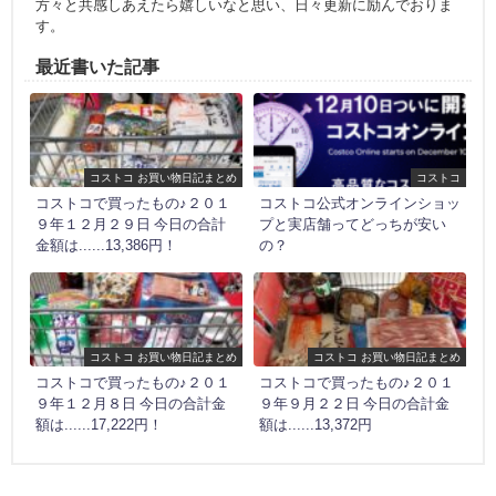
方々と共感しあえたら嬉しいなと思い、日々更新に励んでおりま
す。
最近書いた記事
コストコ お買い物日記まとめ
コストコ
コストコで買ったもの♪２０１
コストコ公式オンラインショッ
９年１２月２９日 今日の合計
プと実店舗ってどっちが安い
金額は......13,386円！
の？
コストコ お買い物日記まとめ
コストコ お買い物日記まとめ
コストコで買ったもの♪２０１
コストコで買ったもの♪２０１
９年１２月８日 今日の合計金
９年９月２２日 今日の合計金
額は......17,222円！
額は......13,372円