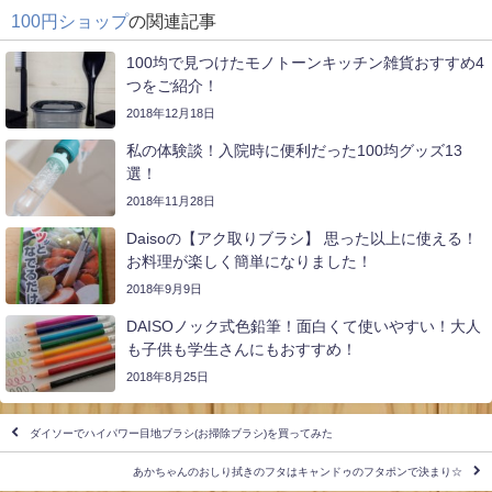
100円ショップ
の関連記事
100均で見つけたモノトーンキッチン雑貨おすすめ4
つをご紹介！
2018年12月18日
私の体験談！入院時に便利だった100均グッズ13
選！
2018年11月28日
Daisoの【アク取りブラシ】 思った以上に使える！
お料理が楽しく簡単になりました！
2018年9月9日
DAISOノック式色鉛筆！面白くて使いやすい！大人
も子供も学生さんにもおすすめ！
2018年8月25日
ダイソーでハイパワー目地ブラシ(お掃除ブラシ)を買ってみた
あかちゃんのおしり拭きのフタはキャンドゥのフタポンで決まり☆