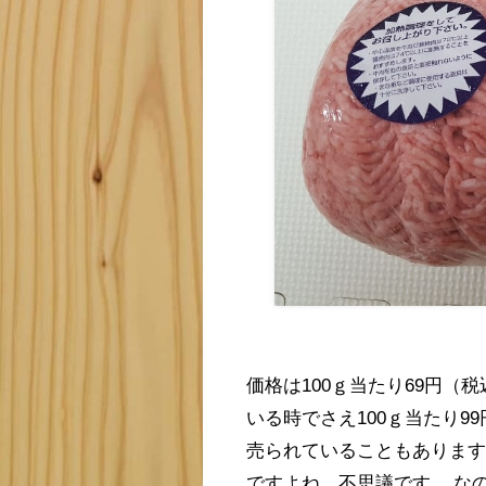
価格は100ｇ当たり69円（
いる時でさえ100ｇ当たり99
売られていることもありま
ですよね。不思議です。 な