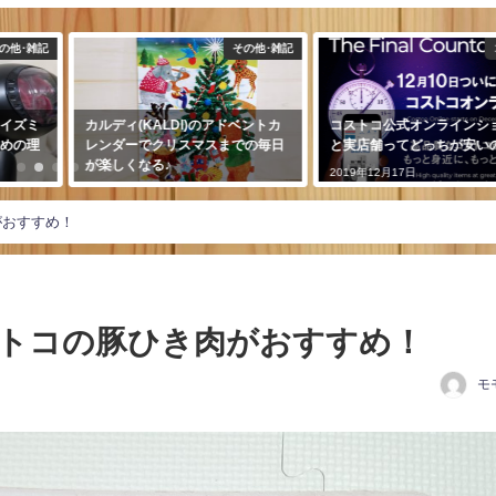
その他･雑記
コストコ
のアドベントカ
コストコ公式オンラインショップ
私の体験談！入院時に
スまでの毎日
と実店舗ってどっちが安いの？
100均グッズ13選！
2019年12月17日
2018年11月28日
がおすすめ！
トコの豚ひき肉がおすすめ！
モ
日