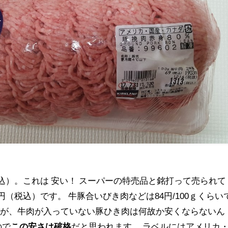
税込）。これは 安い！ スーパーの特売品と銘打って売られて
円（税込）です。 牛豚合いびき肉などは84円/100ｇくらい
すが、牛肉が入っていない豚ひき肉は何故か安くならないん
ので
この安さは破格
だと思われます。 ラベルにはアメリカ