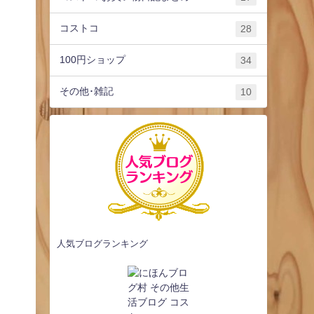
コストコ
28
100円ショップ
34
その他･雑記
10
人気ブログランキング