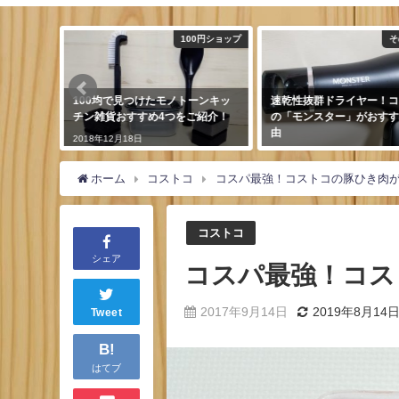
100円ショップ
その他･雑記
ノトーンキッ
速乾性抜群ドライヤー！コイズミ
カルディ(KALDI)
つをご紹介！
の「モンスター」がおすすめの理
レンダーでクリスマ
由
が楽しくなる♪
2019年3月11日
2018年12月1日
ホーム
コストコ
コスパ最強！コストコの豚ひき肉
コストコ
シェア
コスパ最強！コス
2017年9月14日
2019年8月14
Tweet
B!
はてブ