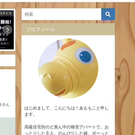
100円ショップ
コストコ
プロフィール
便利だった
コストコ 酢コチュジャン レシピの
100均で見つけたモノ
幅広がるお手軽便利な調味料を発
チン雑貨おすすめ4つ
見！
2018年12月18日
2019年7月31日
モさん
はじめまして、こんにちは！あももこと申し
ます。
高級住宅街のど真ん中の格安アパートで、お
っとりした主人、のんびりした娘、ボーっと