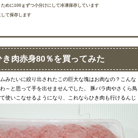
ために100ｇずつ小分けにして冷凍保存しています
にして保存します
き肉赤身80％を買ってみた
ームみたいに絞り出されたこの巨大な塊はお肉なの？こんな
わ～と思って手を出せませんでした。 豚バラ肉やさくら鳥
して使いこなせるようになり、これならひき肉も行けるんじ
断したのです。