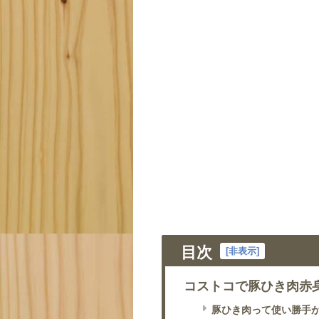
目次
[
非表示
]
コストコで豚ひき肉赤身
豚ひき肉って使い勝手