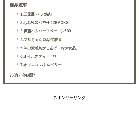
商品概要
1.三元豚 バラ 焼肉
2.しみﾁｮｺｺｰﾝｱｿｰﾄ 12BACKS
3.伊藤ハムハーフベーコン600
4.マルちゃん 塩ゆで枝豆
5.味の素若鳥からあげ（冷凍食品）
6.ルイボスティー 4箱
7.オイコス ストロベリー
お買い物総評
スポンサーリンク