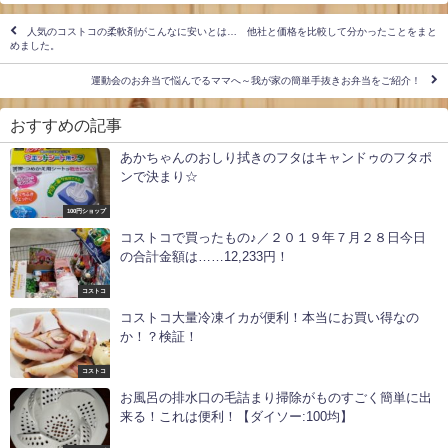
人気のコストコの柔軟剤がこんなに安いとは… 他社と価格を比較して分かったことをまと
めました。
運動会のお弁当で悩んでるママへ～我が家の簡単手抜きお弁当をご紹介！
おすすめの記事
あかちゃんのおしり拭きのフタはキャンドゥのフタポ
ンで決まり☆
100円ショップ
コストコで買ったもの♪／２０１９年７月２８日今日
の合計金額は……12,233円！
コストコ
コストコ大量冷凍イカが便利！本当にお買い得なの
か！？検証！
コストコ
お風呂の排水口の毛詰まり掃除がものすごく簡単に出
来る！これは便利！【ダイソー:100均】