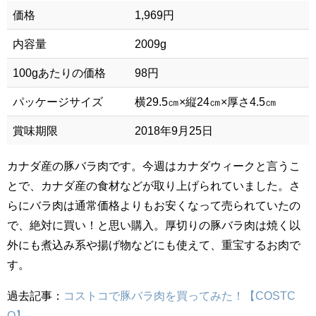
価格
1,969円
内容量
2009g
100gあたりの価格
98円
パッケージサイズ
横29.5㎝×縦24㎝×厚さ4.5㎝
賞味期限
2018年9月25日
カナダ産の豚バラ肉です。今週はカナダウィークと言うこ
とで、カナダ産の食材などが取り上げられていました。さ
らにバラ肉は通常価格よりもお安くなって売られていたの
で、絶対に買い！と思い購入。厚切りの豚バラ肉は焼く以
外にも煮込み系や揚げ物などにも使えて、重宝するお肉で
す。
過去記事：
コストコで豚バラ肉を買ってみた！【COSTC
O】