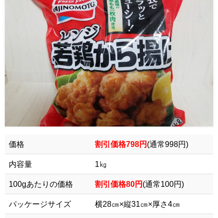
価格
割引価格798円
(通常998円)
内容量
1㎏
100gあたりの価格
割引価格80円
(通常100円)
パッケージサイズ
横28㎝×縦31㎝×厚さ4㎝