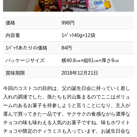
価格
998円
内容量
1ﾊﾟｯｸ40g×12袋
1ﾊﾟｯｸあたりの価格
84円
パッケージサイズ
横40.6㎝×縦61㎝×厚さ9㎝
賞味期限
2018年12月21日
今回のコストコの目的は、父の誕生日会に持っていく差し
入れの調達でした。孫たちも沢山集まるのでここはボリュ
ームのあるお菓子を持参しようと言うことになり、主人が
選んで買ってきた一品です。サクサクの食感ながら濃厚な
チョコの味も味わえる人気のお菓子ですね。味もホワイト
チョコや限定のティラミスも入っています。お誕生日会な