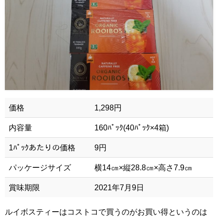
価格
1,298円
内容量
160ﾊﾟｯｸ(40ﾊﾟｯｸ×4箱)
1ﾊﾟｯｸあたりの価格
9円
パッケージサイズ
横14㎝×縦28.8㎝×高さ7.9㎝
賞味期限
2021年7月9日
ルイボスティーはコストコで買うのがお買い得というのは