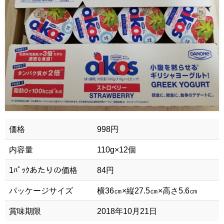
価格
998円
内容量
110g×12個
1ﾊﾟｯｸあたりの価格
84円
パッケージサイズ
横36㎝×縦27.5㎝×高さ5.6㎝
賞味期限
2018年10月21日