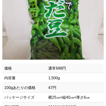
価格
通常698円
内容量
1,500g
100gあたりの価格
47円
パッケージサイズ
横25㎝×縦40㎝×厚さ6㎝