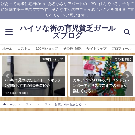
訳あって高級住宅街の中にある小さなアパートの１室に住んでいる、子育て
に奮闘する一児のママです。そんな生活の中で日々感じたことを気ままに書
いていこうと思います！
ハイソな街の育児貧乏ガール
ズブログ
ホーム
コストコ
100円ショップ
その他･雑記
サイトマップ
プロフィール
100円ショップ
その他･雑記
100均で見つけたモノトーンキッチ
カルディ(KALDI)のアドベントカレ
ン雑貨おすすめ4つをご紹介！
ンダーでクリスマスまでの毎日が
楽しくなる♪
2018年12月18日
2018年12月1日
ホーム
コストコ
コストコ お買い物日記まとめ
コストコで買ったもの♪／２０１８