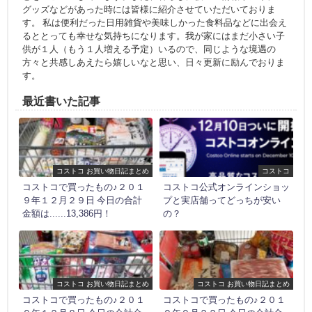
グッズなどがあった時には皆様に紹介させていただいておりま
す。 私は便利だった日用雑貨や美味しかった食料品などに出会え
るととっても幸せな気持ちになります。我が家にはまだ小さい子
供が１人（もう１人増える予定）いるので、同じような境遇の
方々と共感しあえたら嬉しいなと思い、日々更新に励んでおりま
す。
最近書いた記事
コストコ お買い物日記まとめ
コストコ
コストコで買ったもの♪２０１
コストコ公式オンラインショッ
９年１２月２９日 今日の合計
プと実店舗ってどっちが安い
金額は......13,386円！
の？
コストコ お買い物日記まとめ
コストコ お買い物日記まとめ
コストコで買ったもの♪２０１
コストコで買ったもの♪２０１